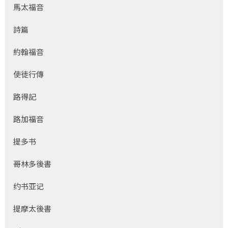
馬太福音
詩篇
約翰福音
使徒行傳
路得記
路加福音
提多书
哥林多後書
约书亚记
提摩太後書