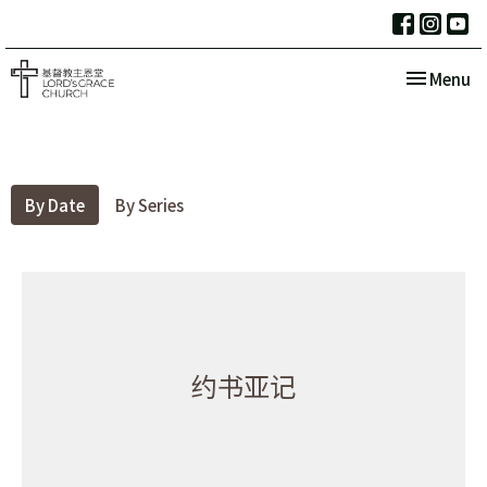
Toggle nav
Menu
By Date
By Series
约书亚记