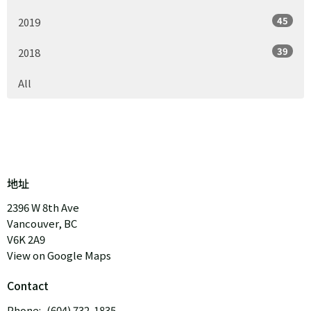
45
2019
39
2018
All
地址
2396 W 8th Ave
Vancouver, BC
V6K 2A9
View on Google Maps
Contact
Phone:
(604) 732-1835