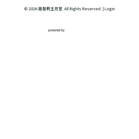
© 2026 基督教主恩堂. All Rights Reserved. |
Login
powered by
Website
Developed
by
Tithely