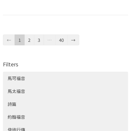
←
1
2
3
…
40
→
Filters
馬可福音
馬太福音
詩篇
約翰福音
使徒行傳