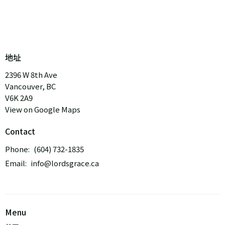
地址
2396 W 8th Ave
Vancouver, BC
V6K 2A9
View on Google Maps
Contact
Phone:
(604) 732-1835
Email
:
info@lordsgrace.ca
Menu