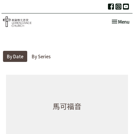
Toggle nav
Menu
By Date
By Series
馬可福音