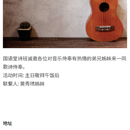
国语堂诗班诚邀各位对音乐侍奉有热情的弟兄姊妹来一同
歌诗侍奉。
活动时间: 主日敬拜午饭后
联繫人: 黄秀琇姊妹
地址