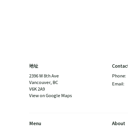
地址
Contac
2396 W 8th Ave
Phone:
Vancouver, BC
Email
:
V6K 2A9
View on Google Maps
Menu
About