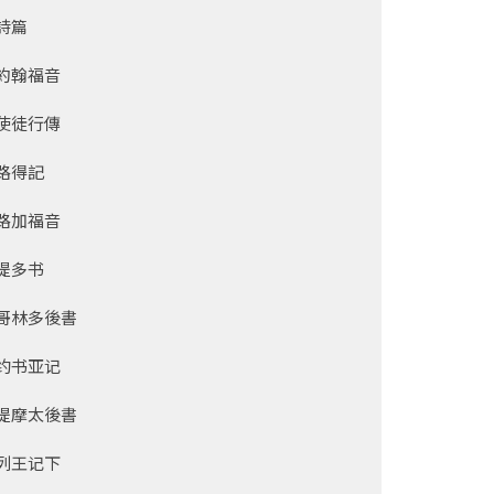
詩篇
約翰福音
使徒行傳
路得記
路加福音
提多书
哥林多後書
约书亚记
提摩太後書
列王记下