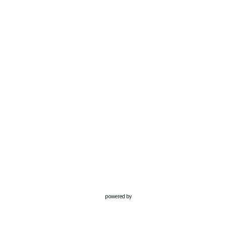
powered by
Website
Developed
by
Tithely