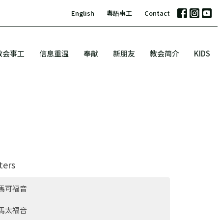
English
粵語事工
Contact
教会事工
信息重温
奉献
新朋友
教会简介
KIDS
lters
馬可福音
馬太福音