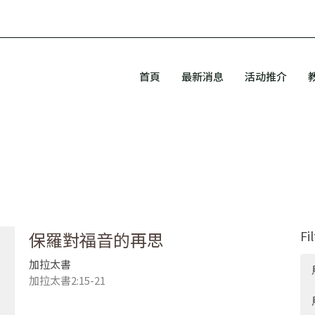
首頁
最新消息
活动推介
Fi
保羅對福音的再思
加拉太書
加拉太書2:15-21