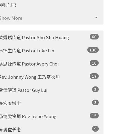
腓利门书
Show More
60
黄秀琇传道 Pastor Sho Sho Huang
130
林锦生传道 Pastor Luke Lin
10
蔡思源传道 Pastor Avery Choi
17
Rev. Johnny Wong 王乃基牧师
2
雷佳傳道 Pastor Guy Lui
3
许宏度博士
15
杨绮雯牧师 Rev. Irene Yeung
9
陈满堂长老