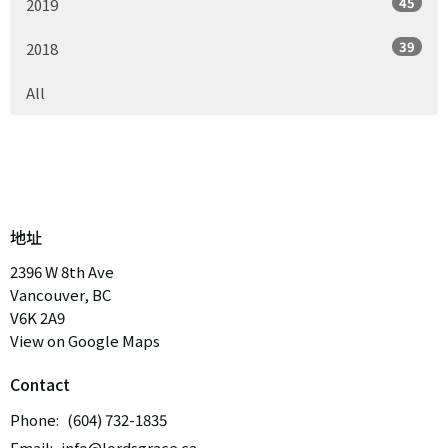
45
2019
39
2018
All
地址
2396 W 8th Ave
Vancouver, BC
V6K 2A9
View on Google Maps
Contact
Phone:
(604) 732-1835
Email
:
info@lordsgrace.ca