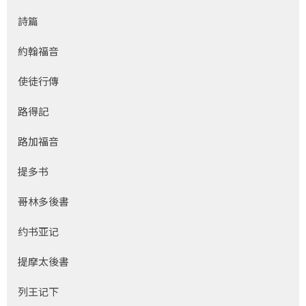
詩篇
約翰福音
使徒行傳
路得記
路加福音
提多书
哥林多後書
约书亚记
提摩太後書
列王记下