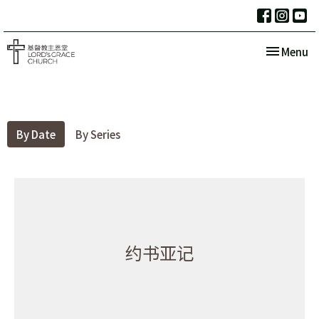
Toggle nav
Menu
By Date
By Series
约书亚记