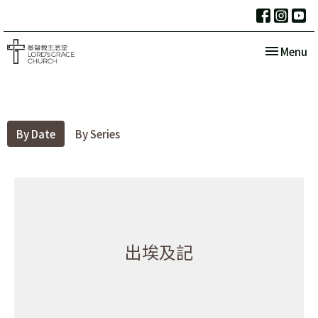
Toggle nav
Menu
By Date
By Series
出埃及記