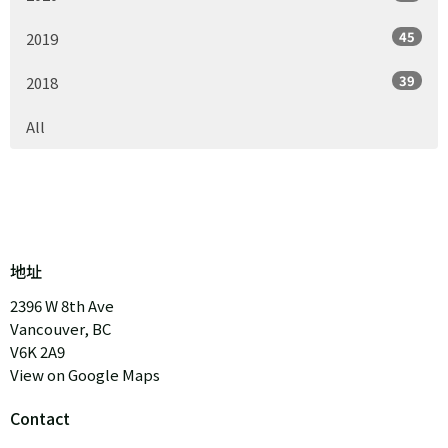
45
2019
39
2018
All
地址
2396 W 8th Ave
Vancouver, BC
V6K 2A9
View on Google Maps
Contact