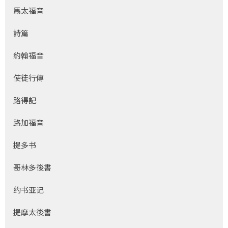
馬太福音
詩篇
約翰福音
使徒行傳
路得記
路加福音
提多书
哥林多後書
约书亚记
提摩太後書