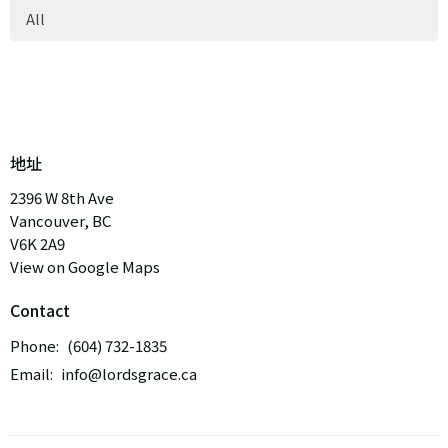
All
地址
2396 W 8th Ave
Vancouver, BC
V6K 2A9
View on Google Maps
Contact
Phone:
(604) 732-1835
Email
:
info@lordsgrace.ca