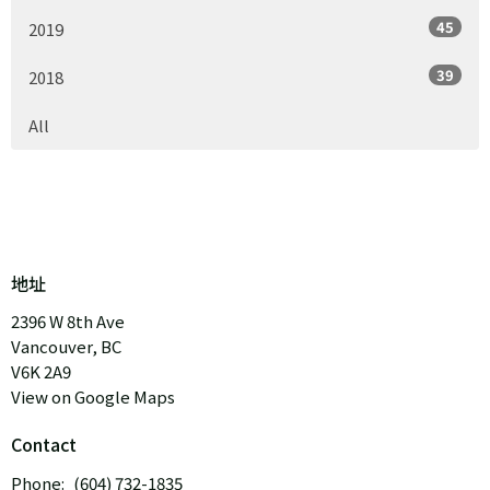
45
2019
39
2018
All
地址
2396 W 8th Ave
Vancouver, BC
V6K 2A9
View on Google Maps
Contact
Phone:
(604) 732-1835