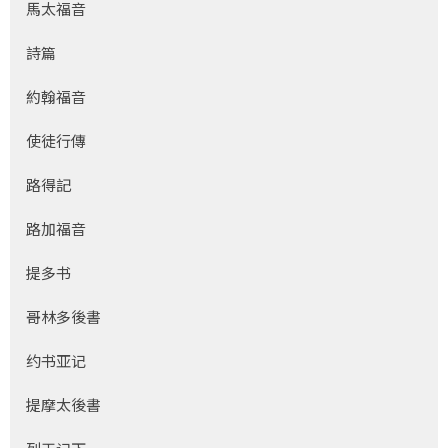
馬太福音
詩篇
約翰福音
使徒行傳
路得記
路加福音
提多书
哥林多後書
约书亚记
提摩太後書