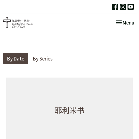
Toggle nav
Menu
By Date
By Series
耶利米书