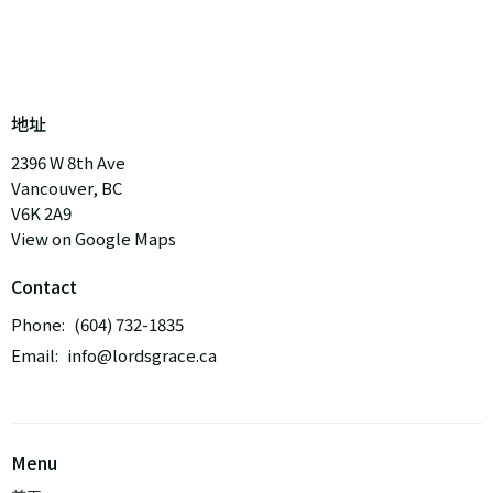
地址
2396 W 8th Ave
Vancouver, BC
V6K 2A9
View on Google Maps
Contact
Phone:
(604) 732-1835
Email
:
info@lordsgrace.ca
Menu