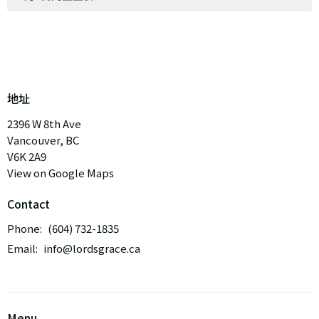
地址
2396 W 8th Ave
Vancouver, BC
V6K 2A9
View on Google Maps
Contact
Phone:
(604) 732-1835
Email
:
info@lordsgrace.ca
Menu