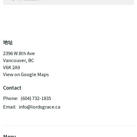
地址
2396 W 8th Ave
Vancouver, BC
V6K 2A9
View on Google Maps
Contact
Phone:
(604) 732-1835
Email
:
info@lordsgrace.ca
Menu