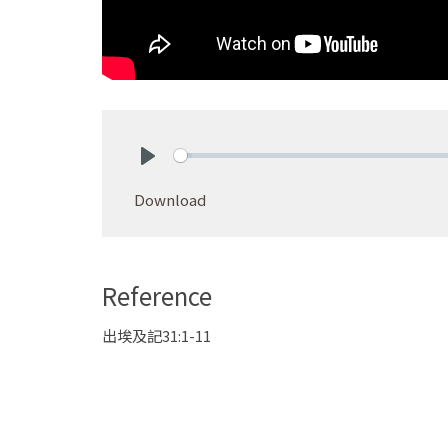
Play
Download
Reference
出埃及記31:1-11