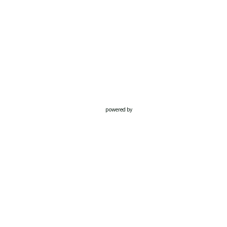
powered by
Website
Developed
by
Tithely