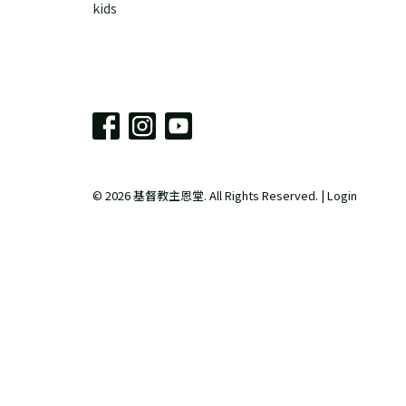
kids
© 2026 基督教主恩堂. All Rights Reserved. |
Login