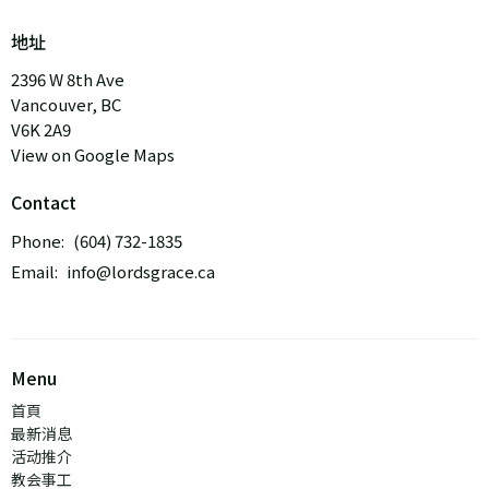
地址
2396 W 8th Ave
Vancouver, BC
V6K 2A9
View on Google Maps
Contact
Phone:
(604) 732-1835
Email
:
info@lordsgrace.ca
Menu
首頁
最新消息
活动推介
教会事工