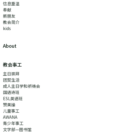
信息重温
奉献
新朋友
教会简介
kids
About
教会事工
主日崇拜
团契生活
成人主日学和祈祷会
国语诗班
ESL英语班
赞美操
儿童事工
AWANA
青少年事工
文字部—图书馆